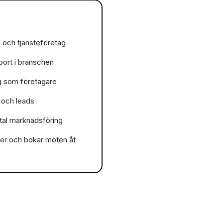
 och tjänsteföretag
port i branschen
ig som företagare
 och leads
ital marknadsföring
ger och bokar möten åt