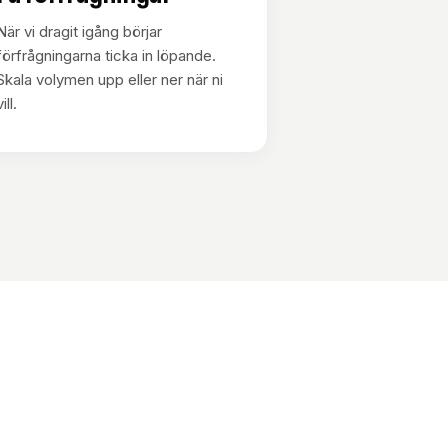
När vi dragit igång börjar
förfrågningarna ticka in löpande.
Skala volymen upp eller ner när ni
ill.