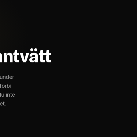
antvätt
kunder
 förbi
u inte
et.