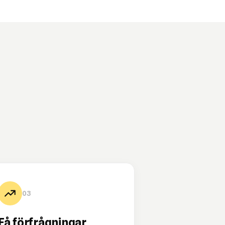
03
Få förfrågningar