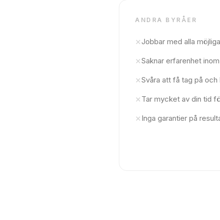
ANDRA BYRÅER
Jobbar med alla möjlig
✕
Saknar erfarenhet ino
✕
Svåra att få tag på oc
✕
Tar mycket av din tid f
✕
Inga garantier på result
✕