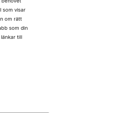
r behovet
l som visar
an om rätt
nabb som din
änkar till
?