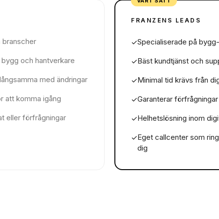
VÅRT SÄTT
FRANZENS LEADS
a branscher
Specialiserade på bygg-
✓
m bygg och hantverkare
Bäst kundtjänst och sup
✓
h långsamma med ändringar
Minimal tid krävs från d
✓
ör att komma igång
Garanterar förfrågningar
✓
at eller förfrågningar
Helhetslösning inom dig
✓
Eget callcenter som rin
✓
dig