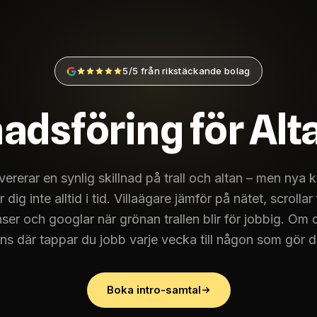
5/5 från rikstäckande bolag
dsföring för Alt
vererar en synlig skillnad på trall och altan – men nya 
r dig inte alltid i tid. Villaägare jämför på nätet, scrollar
ser och googlar när grönan trallen blir för jobbig. Om d
ns där tappar du jobb varje vecka till någon som gör d
Boka intro-samtal