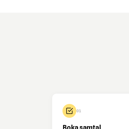
01
Boka samtal