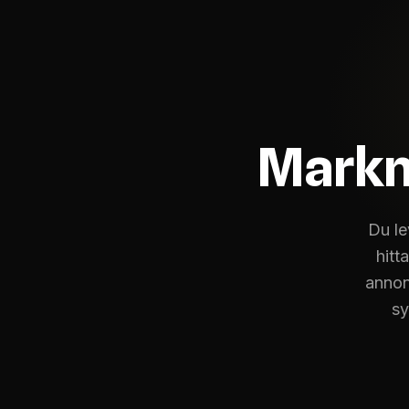
Markna
Du le
hitta
annon
sy