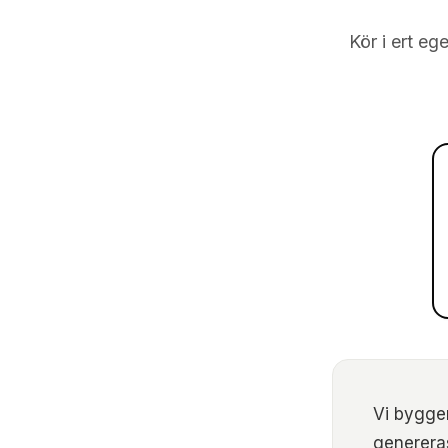
Kör i ert eg
Vi bygger
genereras