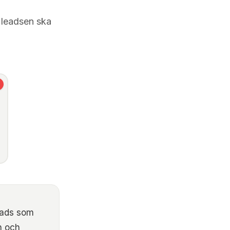
r leadsen ska
leads som
on och