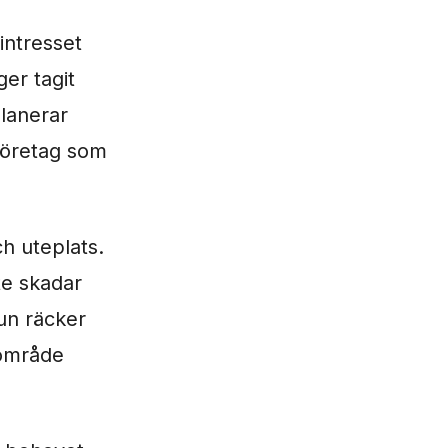
intresset
ger tagit
planerar
 företag som
ch uteplats.
nte skadar
mun räcker
 område