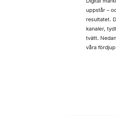
Digital mark
uppstår – oc
resultatet. 
kanaler, tyd
tvätt. Nedan
våra fördjup