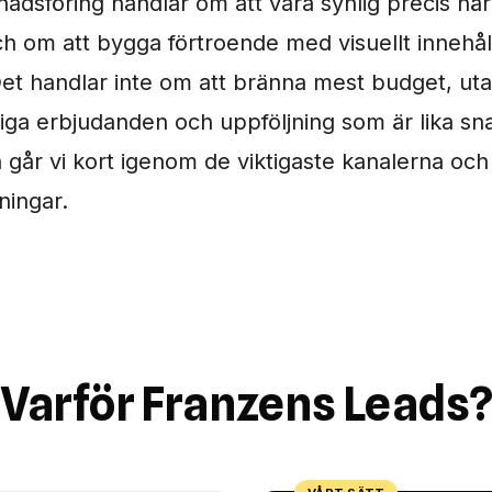
nadsföring handlar om att vara synlig precis nä
h om att bygga förtroende med visuellt innehål
Det handlar inte om att bränna mest budget, ut
liga erbjudanden och uppföljning som är lika s
 går vi kort igenom de viktigaste kanalerna och l
ningar.
Varför Franzens Leads