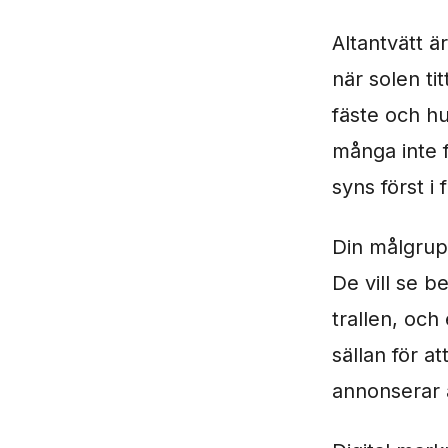
Altantvätt ä
när solen ti
fäste och hu
många inte f
syns först i 
Din målgrupp
De vill se be
trallen, och
sällan för a
annonserar a