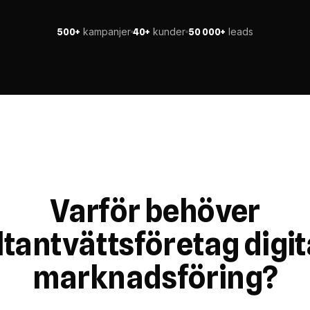
kampanjer
kunder
leads
500+
40+
50 000+
Varför behöver
ltantvättsföretag digit
marknadsföring?