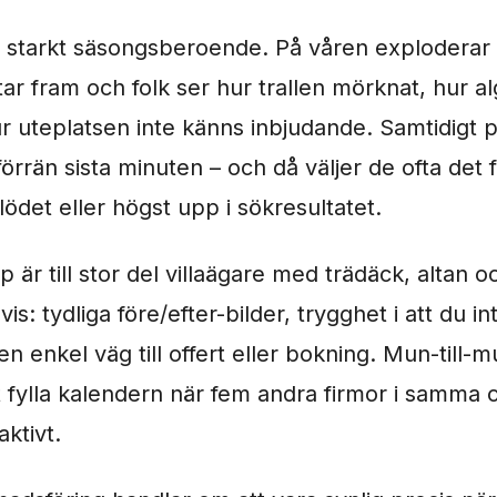
r starkt säsongsberoende. På våren exploderar 
ttar fram och folk ser hur trallen mörknat, hur al
r uteplatsen inte känns inbjudande. Samtidigt 
örrän sista minuten – och då väljer de ofta det
flödet eller högst upp i sökresultatet.
 är till stor del villaägare med trädäck, altan o
vis: tydliga före/efter-bilder, trygghet i att du i
 en enkel väg till offert eller bokning. Mun-till-
tt fylla kalendern när fem andra firmor i samma
ktivt.