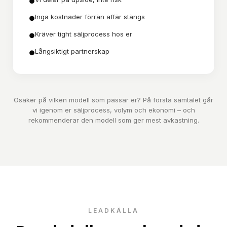
●
Inga kostnader förrän affär stängs
●
Kräver tight säljprocess hos er
●
Långsiktigt partnerskap
●
Osäker på vilken modell som passar er? På första samtalet går
vi igenom er säljprocess, volym och ekonomi – och
rekommenderar den modell som ger mest avkastning.
LEADKÄLLA