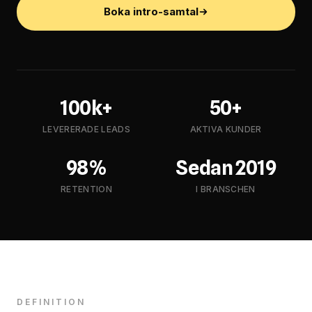
Boka intro-samtal
100k+
50+
LEVERERADE LEADS
AKTIVA KUNDER
98%
Sedan 2019
RETENTION
I BRANSCHEN
DEFINITION