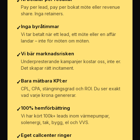
✓
Pay per lead, pay per bokat möte eller revenue
share. Inga retainers.
Inga byråtimmar
✓
Vi tar betalt när ett lead, ett möte eller en affär
landar – inte för möten om möten.
Vi bär marknadsrisken
✓
Underpresterande kampanjer kostar oss, inte er.
Det skapar rätt incitament.
Bara mätbara KPI:er
✓
CPL, CPA, stängningsgrad och ROI. Du ser exakt
vad varje krona genererar.
100% hemförbättring
✓
Vi har kört 100k+ leads inom värmepumpar,
solenergi, tak, bygg, el och VVS.
Eget callcenter ringer
✓