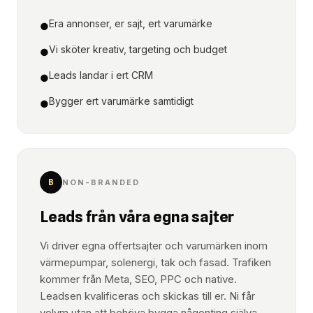
Era annonser, er sajt, ert varumärke
●
Vi sköter kreativ, targeting och budget
●
Leads landar i ert CRM
●
Bygger ert varumärke samtidigt
●
B
NON-BRANDED
Leads från våra egna sajter
Vi driver egna offertsajter och varumärken inom
värmepumpar, solenergi, tak och fasad. Trafiken
kommer från Meta, SEO, PPC och native.
Leadsen kvalificeras och skickas till er. Ni får
volym utan att behöva bygga någonting själva.