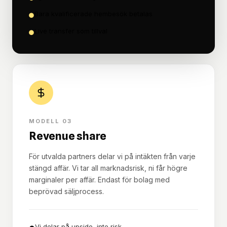
Bara kvalificerade hembesök betalas
●
Live transfer som tillval
●
MODELL 03
Revenue share
För utvalda partners delar vi på intäkten från varje
stängd affär. Vi tar all marknadsrisk, ni får högre
marginaler per affär. Endast för bolag med
beprövad säljprocess.
Vi delar på upside, inte risk