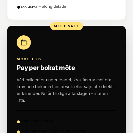
Exklusiva – aldrig delade
●
MEST VALT
MODELL 02
Pay per bokat möte
Vårt callcenter ringer leadet, kvalificerar mot era
krav och bokar in hembesök eller säljmöte direkt i
er kalender. Ni får färdiga affärslägen – inte en
lista.
Inga svalna leads
●
Eget callcenter ringer inom minuter
●