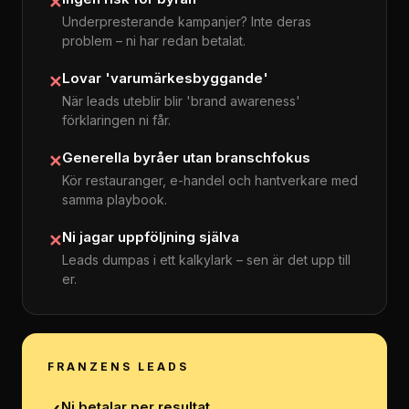
✕
Underpresterande kampanjer? Inte deras
problem – ni har redan betalat.
Lovar 'varumärkesbyggande'
✕
När leads uteblir blir 'brand awareness'
förklaringen ni får.
Generella byråer utan branschfokus
✕
Kör restauranger, e-handel och hantverkare med
samma playbook.
Ni jagar uppföljning själva
✕
Leads dumpas i ett kalkylark – sen är det upp till
er.
FRANZENS LEADS
Ni betalar per resultat