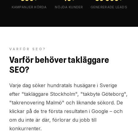
KAMPANJER KÖRDA
NÖJDA KUNDER
GENERERADE LEADS
VARFÖR SEO?
Varför behöver takläggare
SEO?
Varje dag söker hundratals husägare i Sverige
efter "takläggare Stockholm", "takbyte Göteborg",
"takrenovering Malmö" och liknande sökord. De
klickar på de tre första resultaten i Google – och
om du inte är där, förlorar du jobb till
konkurrenter.