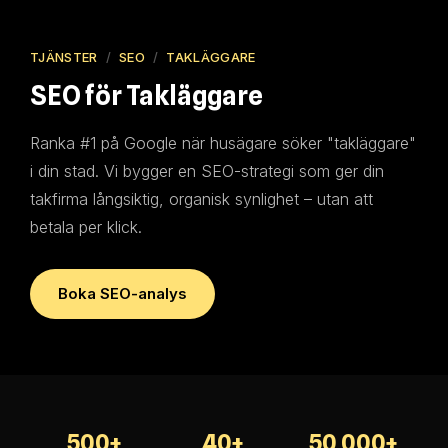
TJÄNSTER
/
SEO
/
TAKLÄGGARE
SEO för Takläggare
Ranka #1 på Google när husägare söker "takläggare"
i din stad. Vi bygger en SEO-strategi som ger din
takfirma långsiktig, organisk synlighet – utan att
betala per klick.
Boka SEO-analys
500+
40+
50 000+