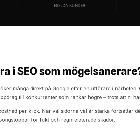
NÖJDA KUNDER
era i SEO som mögelsanerare
ker många direkt på Google efter en utförare i närheten. O
uppdrag till konkurrenter som rankar högre – trots att ni 
ostnad per klick. När väl sidorna väl är starka fortsätter de
säsongstoppar för fukt och regnrelaterade skador.