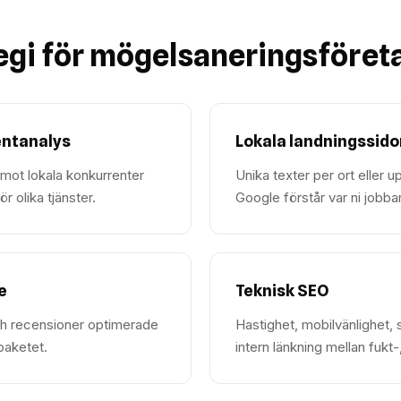
egi för mögelsaneringsföret
entanalys
Lokala landningssido
a mot lokala konkurrenter
Unika texter per ort eller 
r olika tjänster.
Google förstår var ni jobbar
e
Teknisk SEO
 och recensioner optimerade
Hastighet, mobilvänlighet, 
paketet.
intern länkning mellan fukt