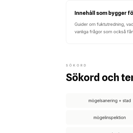
Innehåll som bygger f
Guider om fuktutredning, vad
vanliga frågor som också fån
SÖKORD
Sökord och te
mögelsanering + stad
mögelinspektion