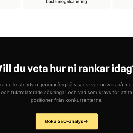
bästa mögelsanering
Vill du veta hur ni rankar idag
a en kostnadsfri genomgång så visar vi var ni syns på mö
och fuktrelaterade sökningar och vad som krävs för att ta
positioner från konkurrenterna.
Boka SEO-analys