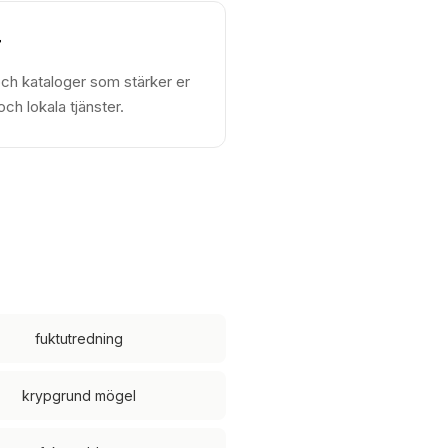
r
h kataloger som stärker er
h lokala tjänster.
fuktutredning
krypgrund mögel