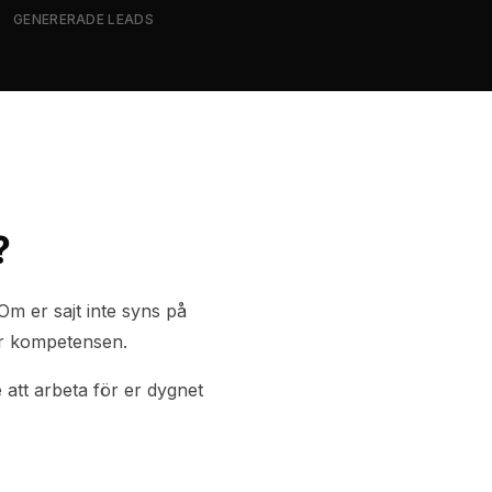
GENERERADE LEADS
?
m er sajt inte syns på
har kompetensen.
 att arbeta för er dygnet