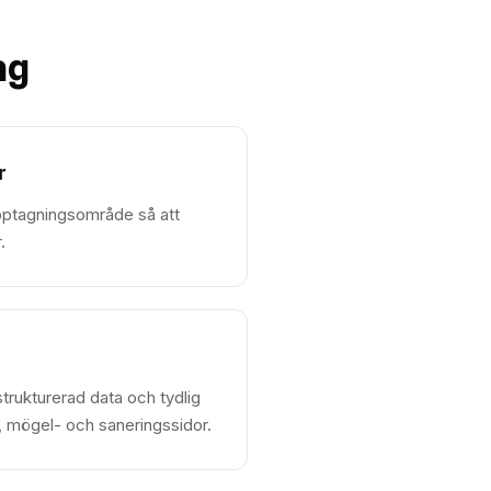
ag
r
upptagningsområde så att
.
strukturerad data och tydlig
-, mögel- och saneringssidor.