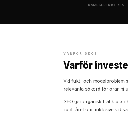
KAMPANJER KÖRDA
VARFÖR SEO?
Varför invest
Vid fukt- och mögelproblem sö
relevanta sökord förlorar ni 
SEO ger organisk trafik utan k
runt, året om, inklusive vid 