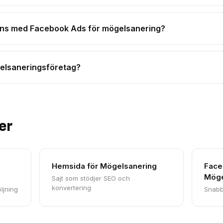
ans med Facebook Ads för mögelsanering?
elsaneringsföretag?
er
Hemsida för Mögelsanering
Face
Möge
Sajt som stödjer SEO och
konvertering
ljning
Snabb