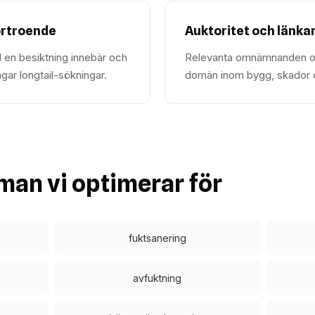
örtroende
Auktoritet och länka
 en besiktning innebär och
Relevanta omnämnanden oc
gar longtail-sökningar.
domän inom bygg, skador oc
man vi optimerar för
fuktsanering
avfuktning