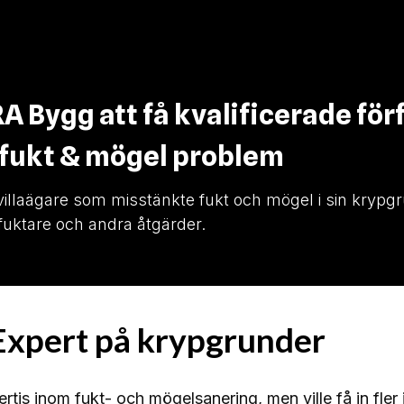
RA Bygg att få kvalificerade för
 fukt & mögel problem
 villaägare som misstänkte fukt och mögel i sin kry
vfuktare och andra åtgärder.
xpert på krypgrunder
s inom fukt- och mögelsanering, men ville få in fler 