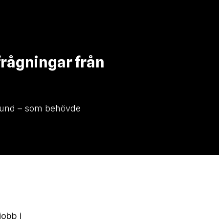
frågningar från
pgrund – som behövde
jobb i