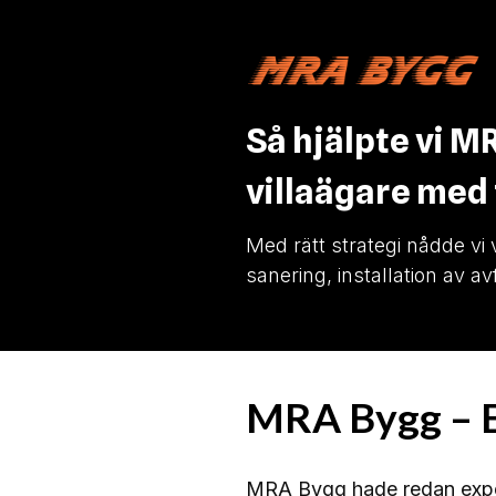
Så hjälpte vi M
villaägare med
Med rätt strategi nådde vi
sanering, installation av a
MRA Bygg – E
MRA Bygg hade redan experti