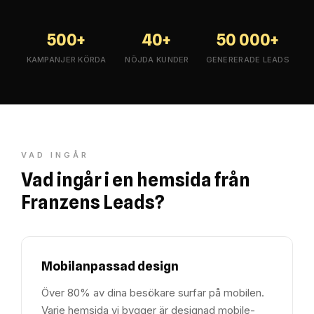
500+
40+
50 000+
KAMPANJER KÖRDA
NÖJDA KUNDER
GENERERADE LEADS
VAD INGÅR
Vad ingår i en hemsida från
Franzens Leads?
Mobilanpassad design
Över 80% av dina besökare surfar på mobilen.
Varje hemsida vi bygger är designad mobile-