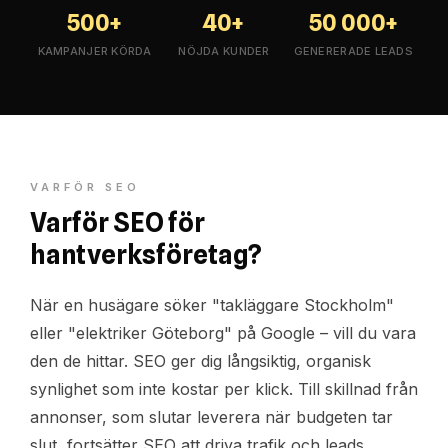
500+
40+
50 000+
KAMPANJER KÖRDA
NÖJDA KUNDER
GENERERADE LEADS
VARFÖR SEO
Varför SEO för
hantverksföretag?
När en husägare söker "takläggare Stockholm"
eller "elektriker Göteborg" på Google – vill du vara
den de hittar. SEO ger dig långsiktig, organisk
synlighet som inte kostar per klick. Till skillnad från
annonser, som slutar leverera när budgeten tar
slut, fortsätter SEO att driva trafik och leads